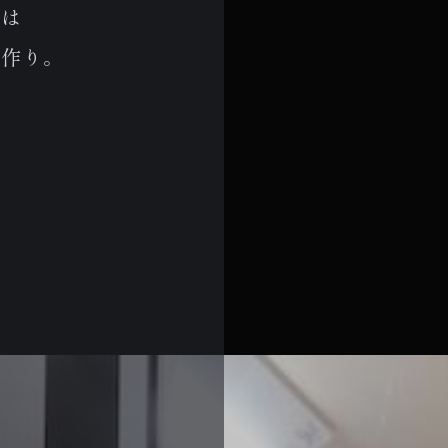
戦は
ン作り。